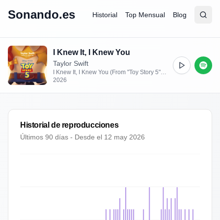
Sonando.es
Historial
Top Mensual
Blog
Abrir
Busc
I Knew It, I Knew You
Taylor Swift
I Knew It, I Knew You (From "Toy Story 5") - Single
2026
Historial de reproducciones
Últimos 90 días - Desde el
12 may 2026