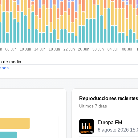
un
06 Jun
10 Jun
14 Jun
18 Jun
22 Jun
26 Jun
30 Jun
04 Jul
08 Jul
ía de media
anos
Reproducciones reciente
Últimos 7 días
Europa FM
6 agosto 2026 15: