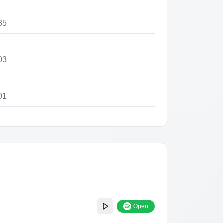
35
03
01
28
10
13
Open