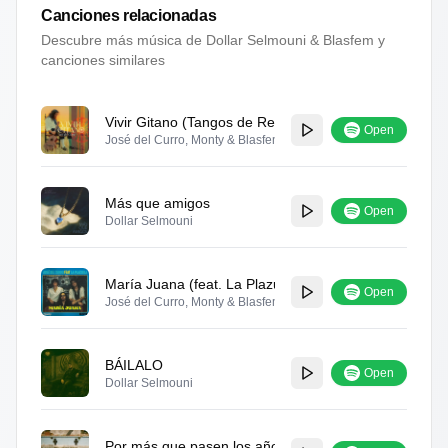
Canciones relacionadas
Descubre más música de
Dollar Selmouni & Blasfem
y
canciones similares
Vivir Gitano (Tangos de Reunión) [feat. Israel Fernánd
Open
José del Curro, Monty & Blasfem
Más que amigos
Open
Dollar Selmouni
María Juana (feat. La Plazuela)
Open
José del Curro, Monty & Blasfem
BÁILALO
Open
Dollar Selmouni
Por más que pasen los años