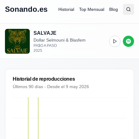
Sonando.es
Historial
Top Mensual
Blog
Abrir
Busc
SALVAJE
Dollar Selmouni & Blasfem
PA$O A PASO
2025
Historial de reproducciones
Últimos 90 días - Desde el
9 may 2026