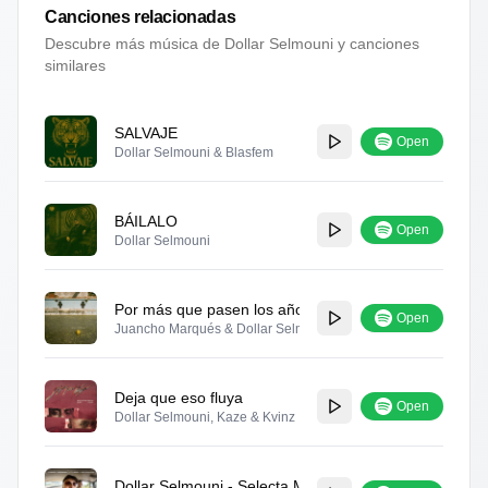
Canciones relacionadas
Descubre más música de
Dollar Selmouni
y canciones
similares
SALVAJE
Open
Dollar Selmouni & Blasfem
BÁILALO
Open
Dollar Selmouni
Por más que pasen los años
Open
Juancho Marqués & Dollar Selmouni
Deja que eso fluya
Open
Dollar Selmouni, Kaze & Kvinz
Dollar Selmouni - Selecta Motorseries #09