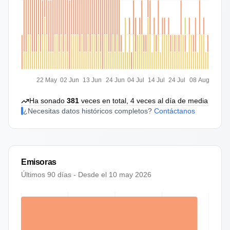
22 May
02 Jun
13 Jun
24 Jun
04 Jul
14 Jul
24 Jul
08 Aug
Ha sonado
381
veces en total,
4
veces al día de media
¿Necesitas datos históricos completos?
Contáctanos
Emisoras
Últimos 90 días - Desde el
10 may 2026