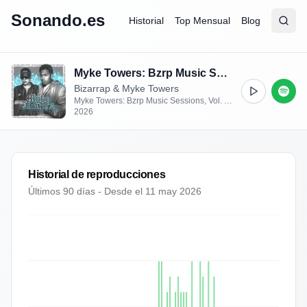
Sonando.es
Historial
Top Mensual
Blog
Abrir
Busc
Myke Towers: Bzrp Music Sessions, Vol. 42/66
Bizarrap & Myke Towers
Myke Towers: Bzrp Music Sessions, Vol. 42/66 - Single
2026
Historial de reproducciones
Últimos 90 días - Desde el
11 may 2026