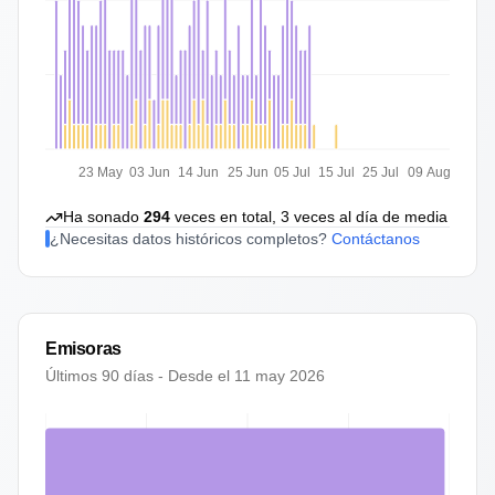
23 May
03 Jun
14 Jun
25 Jun
05 Jul
15 Jul
25 Jul
09 Aug
Ha sonado
294
veces en total,
3
veces al día de media
¿Necesitas datos históricos completos?
Contáctanos
Emisoras
Últimos 90 días - Desde el
11 may 2026