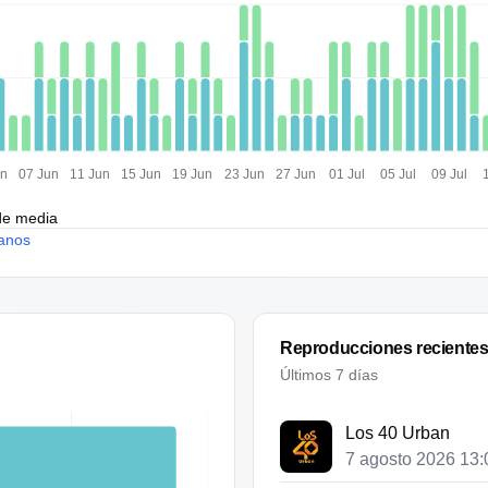
un
07 Jun
11 Jun
15 Jun
19 Jun
23 Jun
27 Jun
01 Jul
05 Jul
09 Jul
de media
anos
Reproducciones reciente
Últimos 7 días
Los 40 Urban
7 agosto 2026 13: