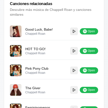
Canciones relacionadas
Descubre más música de
Chappell Roan
y canciones
similares
Good Luck, Babe!
Open
Chappell Roan
HOT TO GO!
Open
Chappell Roan
Pink Pony Club
Open
Chappell Roan
The Giver
Open
Chappell Roan
Femininomenon