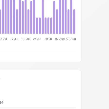
13 Jul
17 Jul
21 Jul
25 Jul
29 Jul
02 Aug
07 Aug
s
44