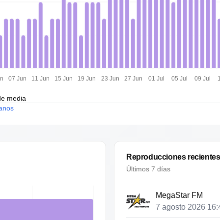
un
07 Jun
11 Jun
15 Jun
19 Jun
23 Jun
27 Jun
01 Jul
05 Jul
09 Jul
de media
anos
Reproducciones reciente
Últimos 7 días
MegaStar FM
7 agosto 2026 16: