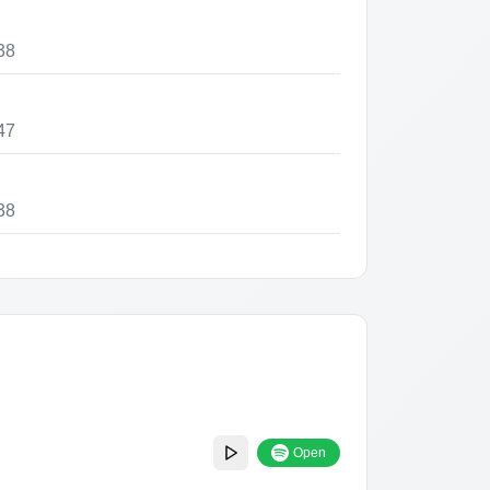
38
47
38
44
38
48
Open