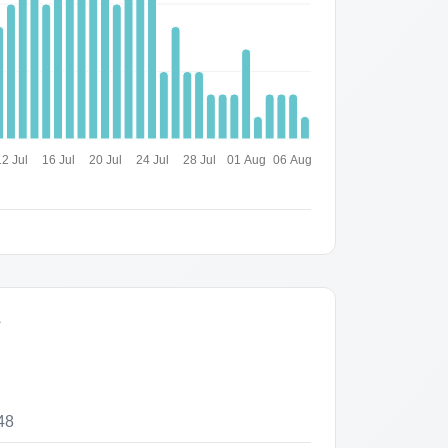
12 Jul
16 Jul
20 Jul
24 Jul
28 Jul
01 Aug
06 Aug
s
48