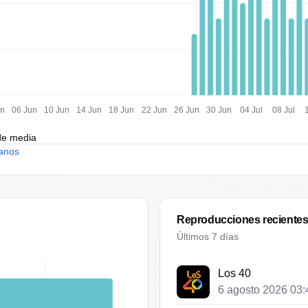
un
06 Jun
10 Jun
14 Jun
18 Jun
22 Jun
26 Jun
30 Jun
04 Jul
08 Jul
de media
anos
Reproducciones reciente
Últimos 7 días
Los 40
6 agosto 2026 03: