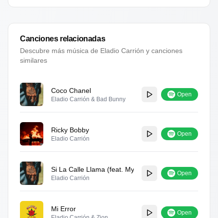
Canciones relacionadas
Descubre más música de
Eladio Carrión
y canciones
similares
Coco Chanel
Open
Eladio Carrión & Bad Bunny
Ricky Bobby
Open
Eladio Carrión
Si La Calle Llama (feat. Myke Towers) [Remix]
Open
Eladio Carrión
Mi Error
Open
Eladio Carrión & Zion