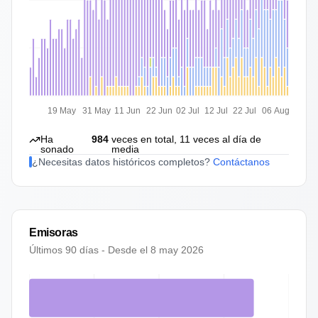
19 May
31 May
11 Jun
22 Jun
02 Jul
12 Jul
22 Jul
06 Aug
Ha
984
veces en total,
11
veces al día de
sonado
media
¿Necesitas datos históricos completos?
Contáctanos
Emisoras
Últimos 90 días - Desde el
8 may 2026