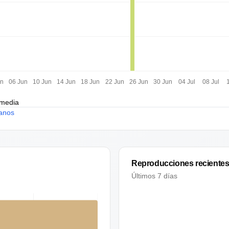
un
06 Jun
10 Jun
14 Jun
18 Jun
22 Jun
26 Jun
30 Jun
04 Jul
08 Jul
 media
anos
Reproducciones reciente
Últimos 7 días