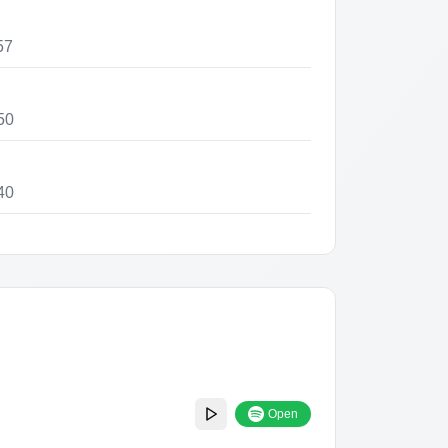
57
50
40
39
41
40
Open