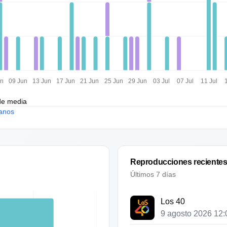
un
09 Jun
13 Jun
17 Jun
21 Jun
25 Jun
29 Jun
03 Jul
07 Jul
11 Jul
de media
anos
Reproducciones reciente
Últimos 7 días
Los 40
9 agosto 2026 12: