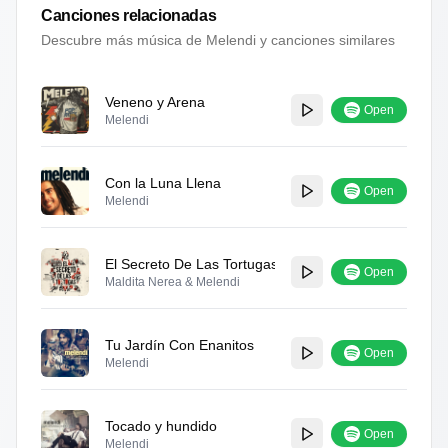
Canciones relacionadas
Descubre más música de
Melendi
y canciones similares
Veneno y Arena
Open
Melendi
Con la Luna Llena
Open
Melendi
El Secreto De Las Tortugas (MN&M Edition)
Open
Maldita Nerea & Melendi
Tu Jardín Con Enanitos
Open
Melendi
Tocado y hundido
Open
Melendi